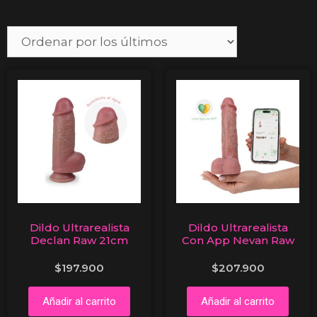
Dildo Ultrarealista
Dildo Ultrarealista
Declan Raw 21cm
Con App Nevan Raw
$
197.900
$
207.900
Añadir al carrito
Añadir al carrito