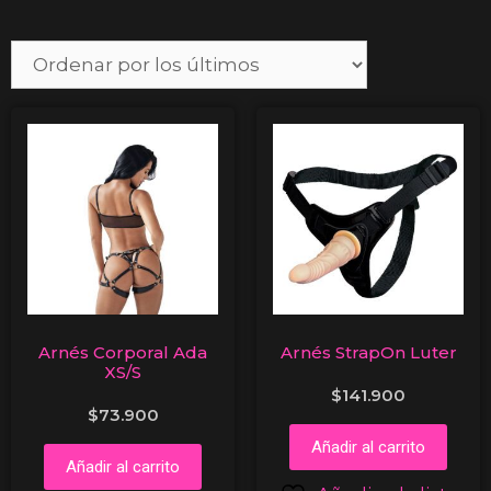
Arnés Corporal Ada
Arnés StrapOn Luter
XS/S
$
141.900
$
73.900
Añadir al carrito
Añadir al carrito