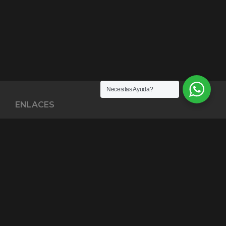
Necesitas Ayuda?
ENLACES
¿Quiénes somos?
Exención de Responsabilidad
Términos y condiciones
Garantías
Política y Privacidad