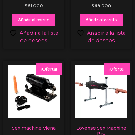
$
61.000
$
69.000
Añadir al carrito
Añadir al carrito
Añadir a la lista
Añadir a la lista
de deseos
de deseos
¡Oferta!
¡Oferta!
Sex machine Viena
Lovense Sex Machine
Pro