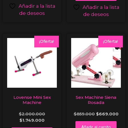
Añadir a la lista
Añadir a la lista
de deseos
de deseos
¡Oferta!
¡Oferta!
Lovense Mini Sex
Sex Machine Siena
Machine
Rosada
$
2.000.000
$
859.000
$
669.000
$
1.749.000
Añadir al carrito