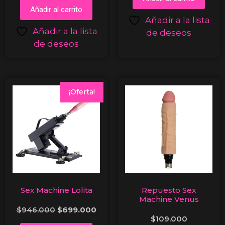
Añadir al carrito
Añadir a la lista
Añadir a la lista
de deseos
de deseos
¡Oferta!
Sex Machine Lolita
Repuesto Sex
Machine Venus
$
946.000
$
699.000
$
109.000