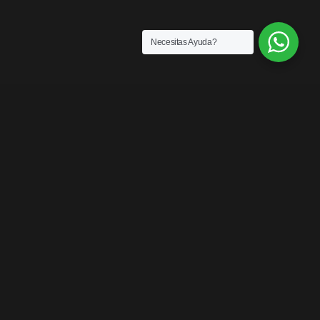
Necesitas Ayuda?
SENSACIONES
¡LOS MEJORES
PRODUCTOS DEL
MERCADO!
Contáctanos