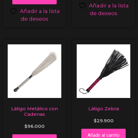
Añadir a la lista
Añadir a la lista
de deseos
de deseos
Látigo Metálico con
Látigo Zebra
Cadenas
$
29.900
$
96.000
Añadir al carrito