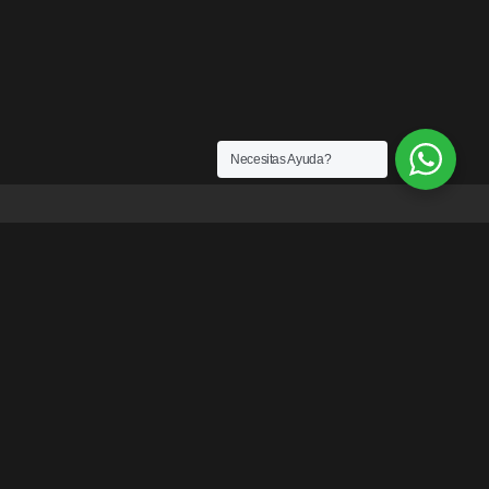
Necesitas Ayuda?
ENLACES
¿Quiénes somos?
Exención de Responsabilidad
Términos y condiciones
Garantías