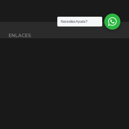
Necesitas Ayuda?
ENLACES
¿Quiénes somos?
Exención de Responsabilidad
Términos y condiciones
Garantías
Política y Privacidad