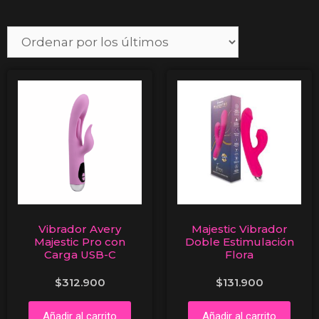
Vibrador Avery
Majestic Vibrador
Majestic Pro con
Doble Estimulación
Carga USB-C
Flora
$
312.900
$
131.900
Añadir al carrito
Añadir al carrito