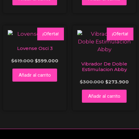
¡Oferta!
¡Oferta!
Lovense Osci 3
$
619.000
$
599.000
Vibrador De Doble
Estimulacion Abby
Añadir al carrito
$
300.000
$
273.900
Añadir al carrito