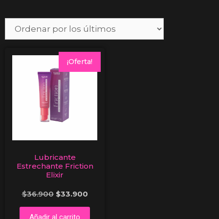
¡Oferta!
Lubricante
Estrechante Friction
Elixir
$
36.900
$
33.900
Añadir al carrito