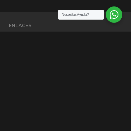
Necesitas Ayuda?
ENLACES
¿Quiénes somos?
Exención de Responsabilidad
Términos y condiciones
Garantías
Política y Privacidad
Copyright 2026 © All rights Reserved.