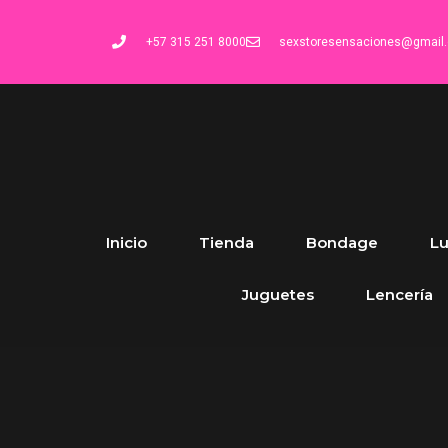
+57 315 251 8000
sexstoresensaciones@gmail
Inicio
Tienda
Bondage
Lu
Juguetes
Lencería