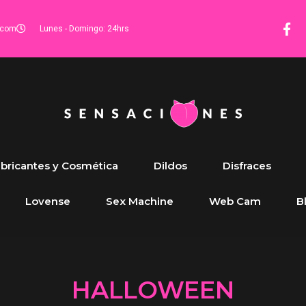
.com
Lunes - Domingo: 24hrs
bricantes y Cosmética
Dildos
Disfraces
Lovense
Sex Machine
Web Cam
B
HALLOWEEN