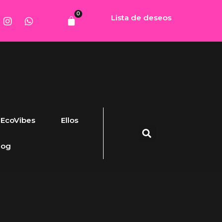
0
Lista de deseos
EcoVibes
Ellos
log