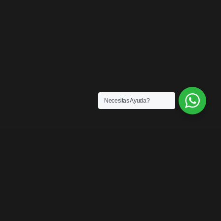
Necesitas Ayuda?
ENLACES
¿Quiénes somos?
Exención de Responsabilidad