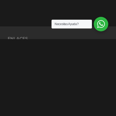
Necesitas Ayuda?
ENLACES
¿Quiénes somos?
Exención de Responsabilidad
Términos y condiciones
Garantías
Política y Privacidad