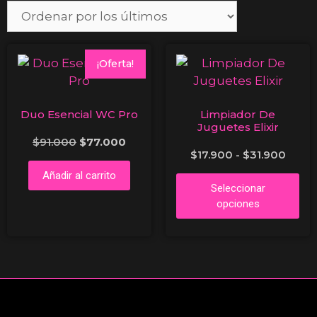
¡Oferta!
Duo Esencial WC Pro
Limpiador De
Juguetes Elixir
$
91.000
$
77.000
$
17.900
-
$
31.900
Añadir al carrito
Seleccionar
opciones