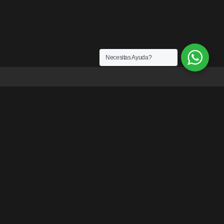
Necesitas Ayuda?
ENLACES
¿Quiénes somos?
Exención de Responsabilidad
Términos y condiciones
Garantías
Política y Privacidad