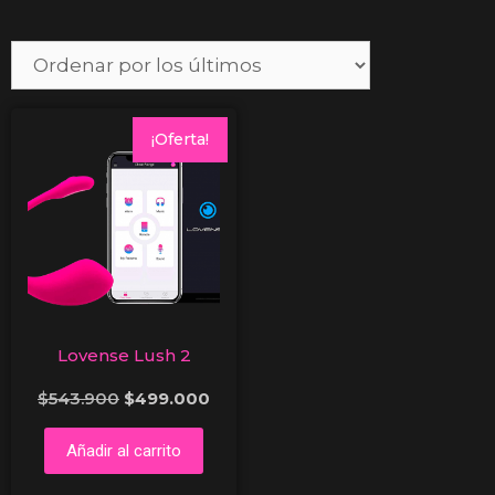
¡Oferta!
Lovense Lush 2
$
543.900
$
499.000
Añadir al carrito