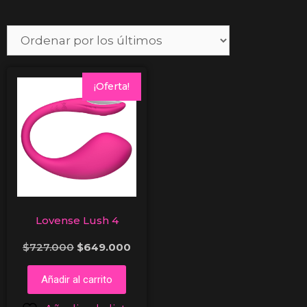
¡Oferta!
Lovense Lush 4
$
727.000
$
649.000
Añadir al carrito