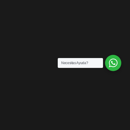
Necesitas Ayuda?
ENLACES
¿Quiénes somos?
Exención de Responsabilidad