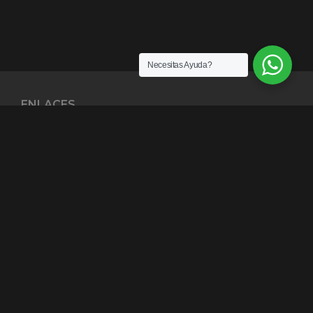
Necesitas Ayuda?
ENLACES
¿Quiénes somos?
Exención de Responsabilidad
Términos y condiciones
Garantías
Política y Privacidad