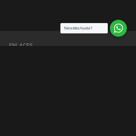
Necesitas Ayuda?
ENLACES
¿Quiénes somos?
Exención de Responsabilidad
Términos y condiciones
Garantías
Política y Privacidad