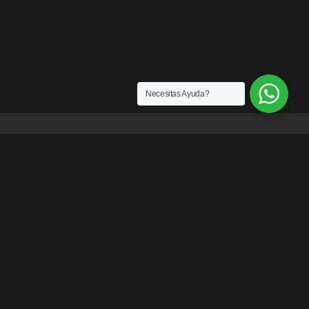
Necesitas Ayuda?
ENLACES
¿Quiénes somos?
Exención de Responsabilidad
Términos y condiciones
Garantías