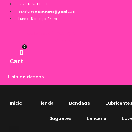
Saltar
+57 315 251 8000
al
sexstoresensaciones@gmail.com
contenido
Lunes - Domingo: 24hrs
Facebook-f
Instagram
Whatsapp
0
Cart
Lista de deseos
Inicio
Tienda
Bondage
Lubricante
Juguetes
Lencería
Lov