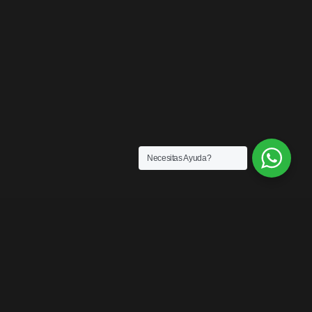
Necesitas Ayuda?
ENLACES
¿Quiénes somos?
Exención de Responsabilidad