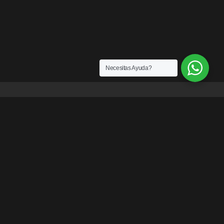
Necesitas Ayuda?
ENLACES
¿Quiénes somos?
Exención de Responsabilidad
Términos y condiciones
Garantías