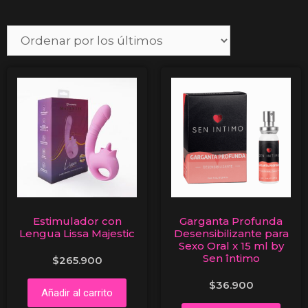
Estimulador con
Garganta Profunda
Lengua Lissa Majestic
Desensibilizante para
Sexo Oral x 15 ml by
Sen întimo
$
265.900
$
36.900
Añadir al carrito