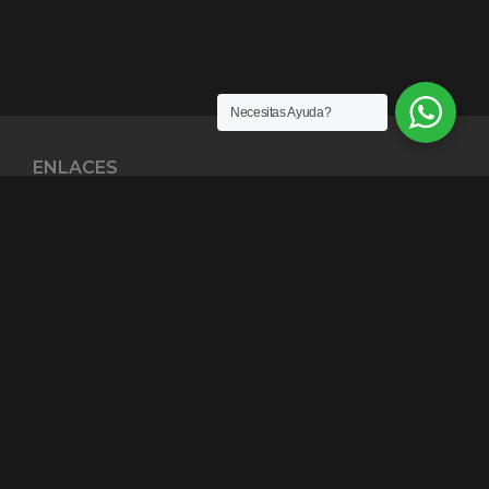
Necesitas Ayuda?
ENLACES
¿Quiénes somos?
Exención de Responsabilidad
Términos y condiciones
Garantías
Política y Privacidad