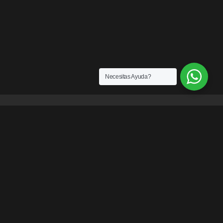
Necesitas Ayuda?
ENLACES
¿Quiénes somos?
Exención de Responsabilidad
Términos y condiciones
Garantías