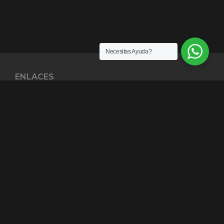
Necesitas Ayuda?
ENLACES
¿Quiénes somos?
Exención de Responsabilidad
Términos y condiciones
Garantías
Política y Privacidad