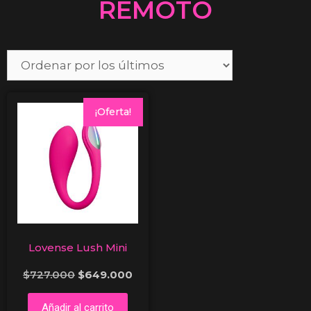
REMOTO
¡Oferta!
Lovense Lush Mini
$
727.000
$
649.000
Añadir al carrito