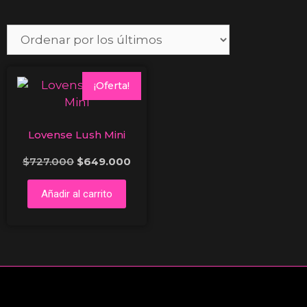
¡Oferta!
Lovense Lush Mini
$
727.000
$
649.000
Añadir al carrito