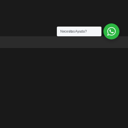
Necesitas Ayuda?
ENLACES
¿Quiénes somos?
Exención de Responsabilidad
Términos y condiciones
Garantías
Política y Privacidad