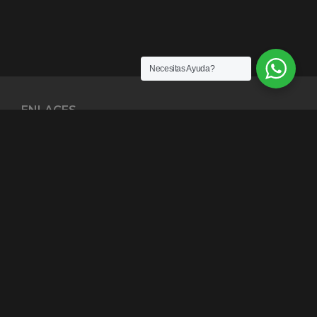
Necesitas Ayuda?
ENLACES
¿Quiénes somos?
Exención de Responsabilidad
Términos y condiciones
Garantías
Política y Privacidad