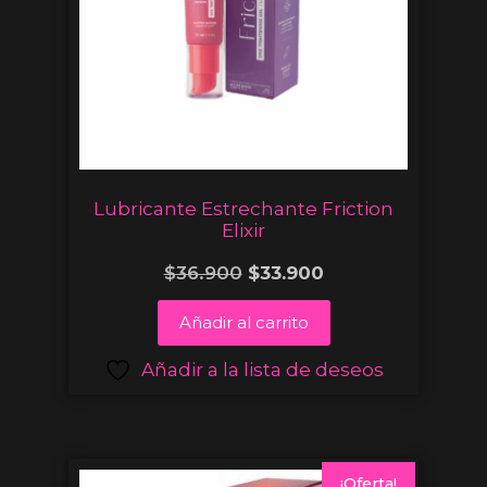
Lubricante Estrechante Friction
Elixir
$
36.900
$
33.900
Añadir al carrito
Añadir a la lista de deseos
¡Oferta!