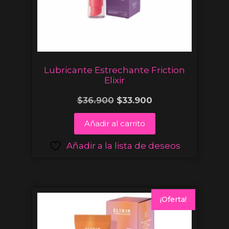
Lubricante Estrechante Friction
Elixir
$
36.900
$
33.900
Añadir al carrito
Añadir a la lista de deseos
¡Oferta!