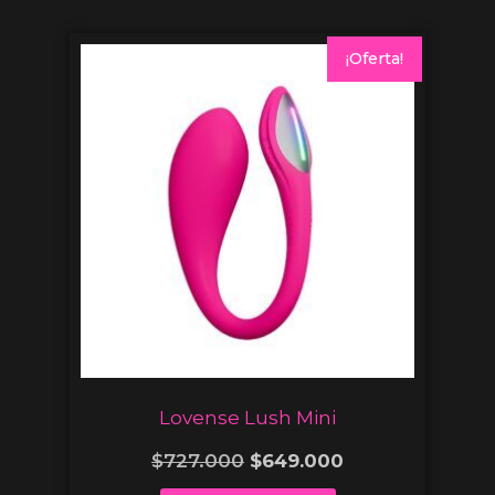
¡Oferta!
Lovense Lush Mini
$
727.000
$
649.000