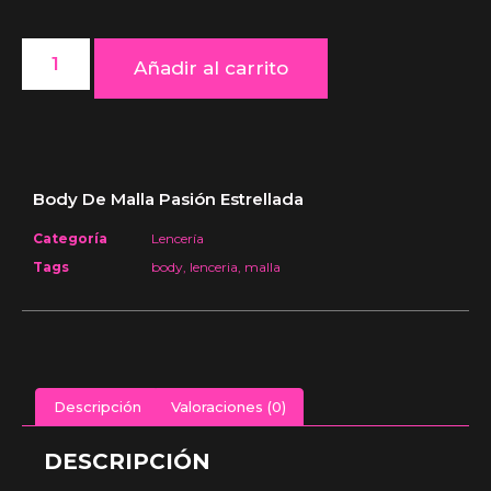
Añadir al carrito
Body De Malla Pasión Estrellada
Categoría
Lencería
Tags
body
,
lenceria
,
malla
Descripción
Valoraciones (0)
DESCRIPCIÓN