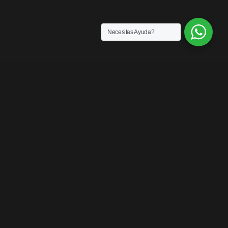
Necesitas Ayuda?
SENSACIONES
¡LOS MEJORES
PRODUCTOS DEL
MERCADO!
Contáctanos