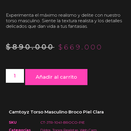
Experimenta el máximo realismo y delite con nuestro
torso masculino. Siente la textura realista y los detalles
delicados que dan vida a tus fantasias.
$
890.000
$
669.000
Añadir al carrito
Camtoyz Torso Masculino Broco Piel Clara
SKU
CT-JTR-1041-BROCO-PIE
Categorías
Dildos
,
Torsos Realistas
,
Web Cam