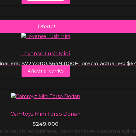
¡Oferta!
Lovense Lush Mini
inal era: $727.000.
$
649.000
El precio actual es: $6
Añadir al carrito
Camtoyz Mini Torso Dorian
$
249.000
ene múltiples variantes. Las opciones se pueden elegir 