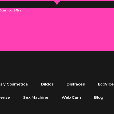
 Domingo: 24hrs
es y Cosmética
Dildos
Disfraces
EcoVibe
vense
Sex Machine
Web Cam
Blog