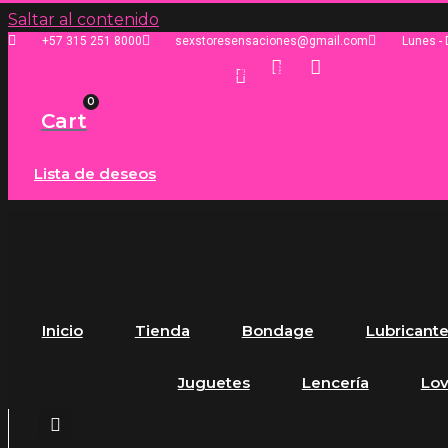
Saltar al contenido
+57 315 251 8000
sexstoresensaciones@gmail.com
Lunes -
Facebook-
Instagram
Whatsapp
f
0
Cart
Lista de deseos
Inicio
Tienda
Bondage
Lubricant
Juguetes
Lencería
Lo