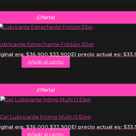
¡Oferta!
ubricante Estrechante Friction Elixir
iginal era: $36.900.
$
33.900
El precio actual es: $33.
Añadir al carrito
¡Oferta!
Gel Lubricante Íntimo Multi O Elixir
iginal era: $36.000.
$
33.900
El precio actual es: $33
Añadir al carrito