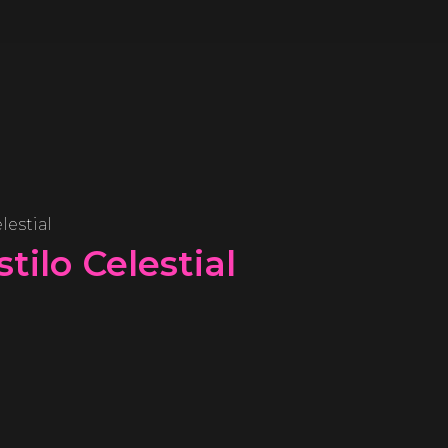
lestial
tilo Celestial