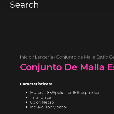
Search
Inicio
/
Lencería
/ Conjunto de Malla Estilo Ce
Conjunto De Malla Es
Características:
Material: 85%poliester 15% espandex
Talla: Única
Color: Negro
Incluye: Top y panty