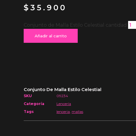
$
35.900
Conjunto de Malla Estilo Celestial cantidad
Añadir al carrito
Conjunto De Malla Estilo Celestial
SKU
09234
Categoría
Lencería
Tags
lenceria
,
mallas