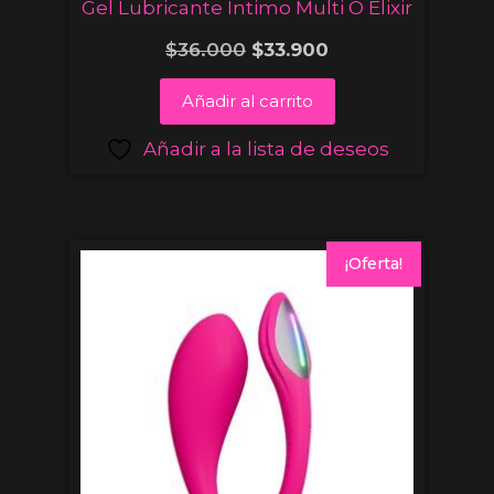
Gel Lubricante Íntimo Multi O Elixir
$
36.000
$
33.900
Añadir al carrito
Añadir a la lista de deseos
¡Oferta!