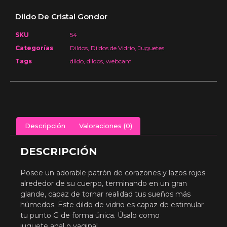
Dildo De Cristal Gondor
SKU
54
Categorías
Dildos
,
Dildos de Vidrio
,
Juguetes
Tags
dildo
,
dildos
,
webcam
Descripción
Valoraciones (0)
DESCRIPCIÓN
Posee un adorable patrón de corazones y lazos rojos
alrededor de su cuerpo, terminando en un gran
glande, capaz de tornar realidad tus sueños más
húmedos. Este dildo de vidrio es capaz de estimular
tu punto G de forma única. Úsalo como
juguete anal o vaginal.