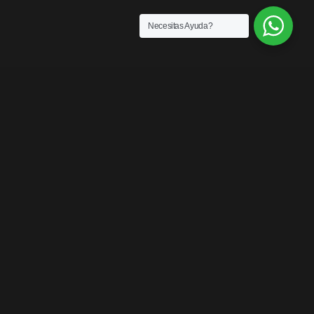
Necesitas Ayuda?
SENSACIONES
¡LOS MEJORES
PRODUCTOS DEL
MERCADO!