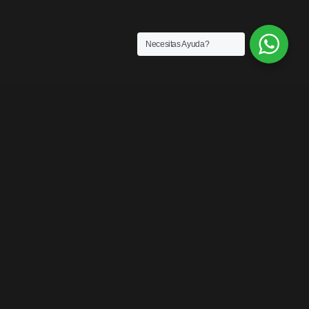
Necesitas Ayuda?
SENSACIONES
¡LOS MEJORES
PRODUCTOS DEL
MERCADO!
Contáctanos