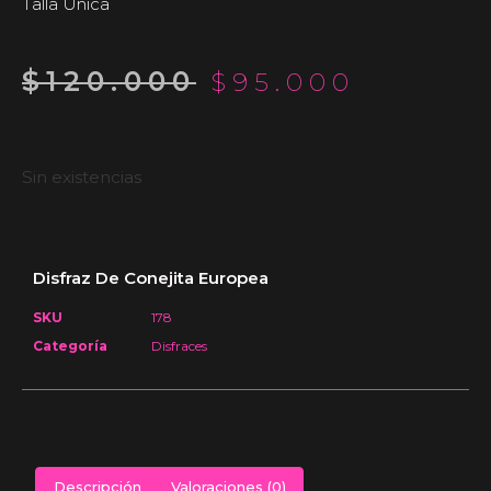
Talla Única
$
120.000
$
95.000
Sin existencias
Disfraz De Conejita Europea
SKU
178
Categoría
Disfraces
Descripción
Valoraciones (0)