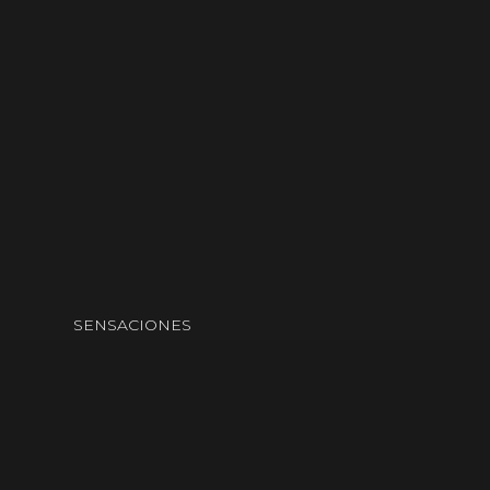
SENSACIONES
¡LOS MEJORES
PRODUCTOS DEL
MERCADO!