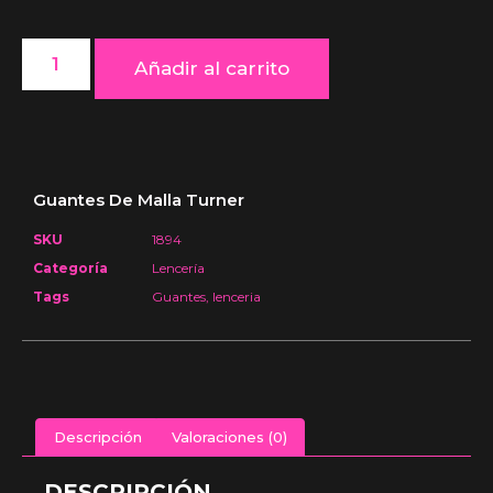
Añadir al carrito
Guantes De Malla Turner
SKU
1894
Categoría
Lencería
Tags
Guantes
,
lenceria
Descripción
Valoraciones (0)
DESCRIPCIÓN