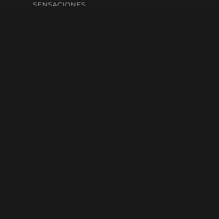
SENSACIONES
¡LOS MEJORES
PRODUCTOS DEL
MERCADO!
Contáctanos