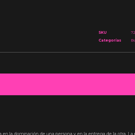
SKU
7
Categorías
B
 en la dominación de una persona y en la entrega de la otra. La