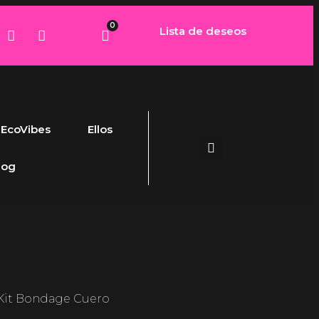
0
Lista de deseos
EcoVibes
Ellos
log
 Kit Bondage Cuero