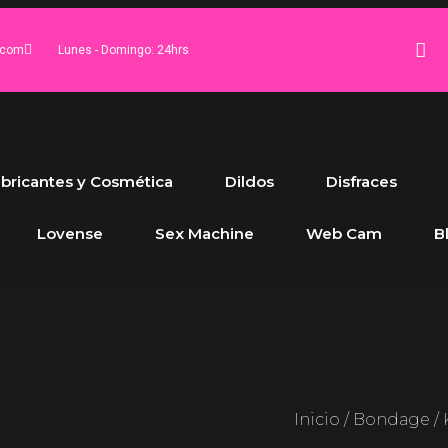
.com
Lunes - Domingo: 24hrs
bricantes y Cosmética
Dildos
Disfraces
Lovense
Sex Machine
Web Cam
B
Inicio
/
Bondage
/