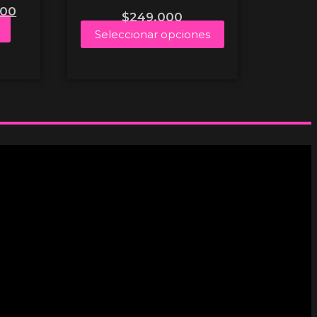
000
$
249.000
Seleccionar opciones