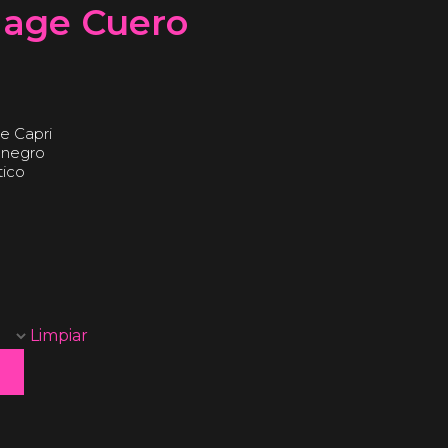
dage Cuero
e Capri
y negro
tico
Limpiar