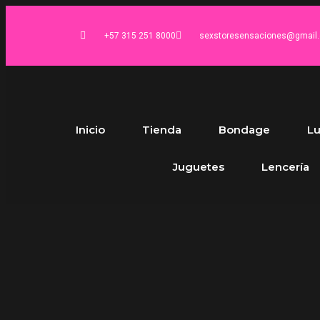
+57 315 251 8000
sexstoresensaciones@gmail
Inicio
Tienda
Bondage
Lu
Juguetes
Lencería