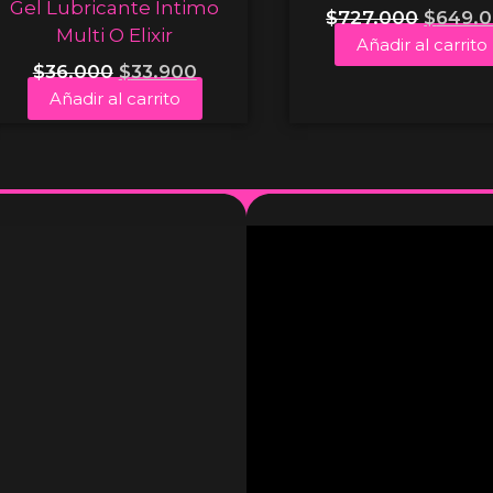
Gel Lubricante Íntimo
$
727.000
$
649.
Multi O Elixir
Añadir al carrito
$
36.000
$
33.900
Añadir al carrito