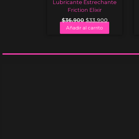
Lubricante Estrechante
Friction Elixir
$
36.900
$
33.900
Añadir al carrito