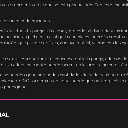
 en ese momento en el que se está practicando. Con este exquisi
gran variedad de opciones:
ás sujetar a tu pareja a la cama y proceder al divertido y excit
que acaricies la piel o para castigarla con placer, además cuenta 
mulación, que puede ser física, auditiva o táctil, ya que con los 
tica sexual es importante el consenso entre la pareja, además d
realiza adecuadamente puede incurrir en lastimar a quien esté a
o se pueden generar grandes cantidades de sudor y algún otro f
eriblemente NO sumergirlo en agua, puede que no tenga el sec
o por higiene.
NAL