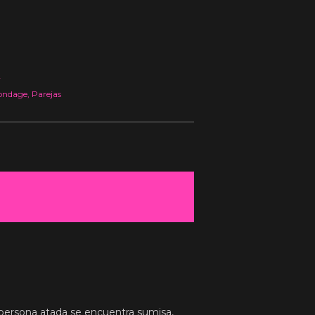
2
ondage
,
Parejas
 persona atada se encuentra sumisa,