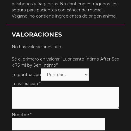
parabenos y fragancias. No contiene estrógenos (es
seguro para pacientes con cáncer de mama).
Vegano, no contiene ingredientes de origen animal.
VALORACIONES
No hay valoraciones aún.
Sé el primero en valorar “Lubricante Íntimo After Sex
x 75 ml by Sen Íntimo”
Tu puntuación
Tu valoración
*
Nombre
*