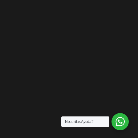
Necesitas Ayuda?