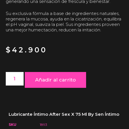
generando una sensación de frescura y bienestar.
Su exclusiva fórmula a base de ingredientes naturales,
regenera la mucosa, ayuda en la cicatrización, equilibra
el pH vaginal, suaviza la piel. Sus ingredientes proveen
una mejor humectación, reducen la irritación.
$
42.900
Añadir al carrito
Lubricante Íntimo After Sex X 75 Ml By Sen Íntimo
SKU
1893