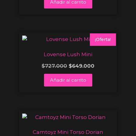
Añadir al carrito
¡Oferta!
Lovense Lush Mini
$
727.000
$
649.000
Añadir al carrito
Camtoyz Mini Torso Dorian