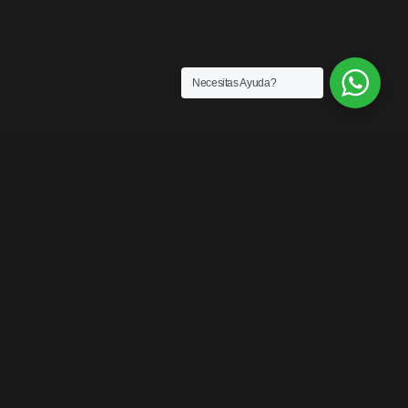
Necesitas Ayuda?
SENSACIONES
¡LOS MEJORES
PRODUCTOS DEL
MERCADO!