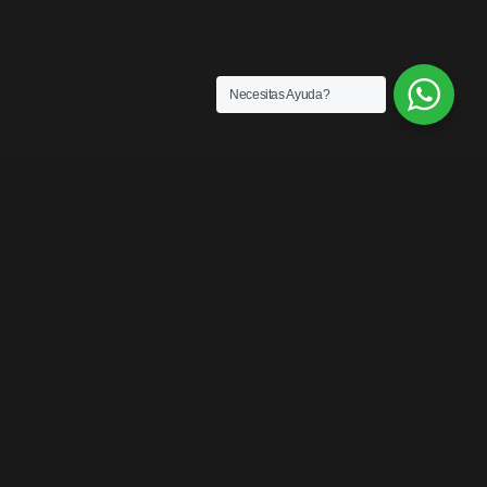
Necesitas Ayuda?
SENSACIONES
¡LOS MEJORES
PRODUCTOS DEL
MERCADO!
Contáctanos