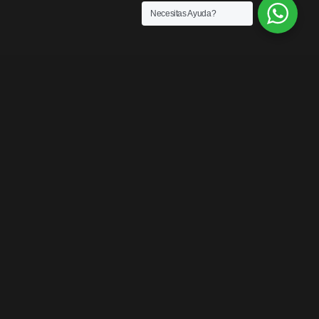
Necesitas Ayuda?
SENSACIONES
¡LOS MEJORES
PRODUCTOS DEL
MERCADO!
Contáctanos