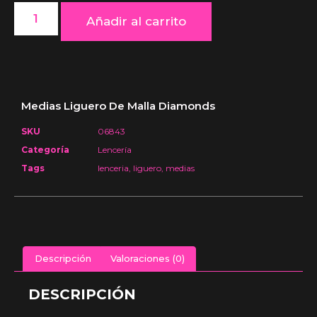
Añadir al carrito
Medias Liguero De Malla Diamonds
SKU
06843
Categoría
Lencería
Tags
lenceria
,
liguero
,
medias
Descripción
Valoraciones (0)
DESCRIPCIÓN