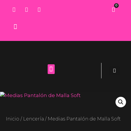
0
Lista de deseos
Inicio
/
Lencería
/ Medias Pantalón de Malla Soft