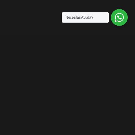
Necesitas Ayuda?
SENSACIONES
¡LOS MEJORES
PRODUCTOS DEL
MERCADO!