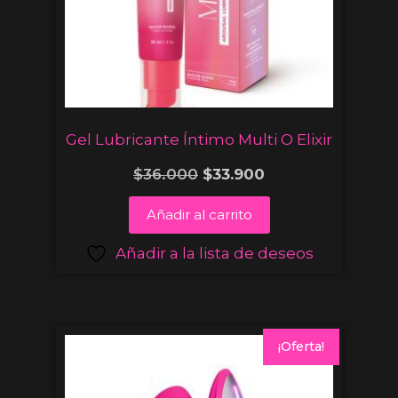
Gel Lubricante Íntimo Multi O Elixir
$
36.000
$
33.900
Añadir al carrito
Añadir a la lista de deseos
¡Oferta!