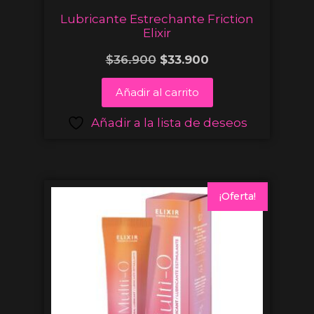
Lubricante Estrechante Friction
Elixir
$
36.900
$
33.900
Añadir al carrito
Añadir a la lista de deseos
¡Oferta!